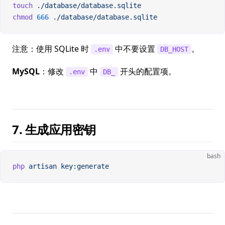
touch
 ./database/database.sqlite
chmod
 666
 ./database/database.sqlite
注意：使用 SQLite 时
中不要设置
。
.env
DB_HOST
MySQL
：修改
中
开头的配置项。
.env
DB_
7. 生成应用密钥
bash
php
 artisan
 key:generate