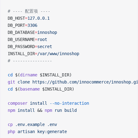
# ---- 配置项 ----
DB_HOST
=
127.0.0.1
DB_PORT
=
3306
DB_DATABASE
=
innoshop
DB_USERNAME
=
root
DB_PASSWORD
=
secret
INSTALL_DIR
=
/var/www/innoshop
# ----------------
cd
 $(
dirname
 $INSTALL_DIR)
git
 clone
 https://github.com/innocommerce/innoshop.g
cd
 $(
basename
 $INSTALL_DIR)
composer
 install
 --no-interaction
npm
 install
 && 
npm
 run
 build
cp
 .env.example
 .env
php
 artisan
 key:generate