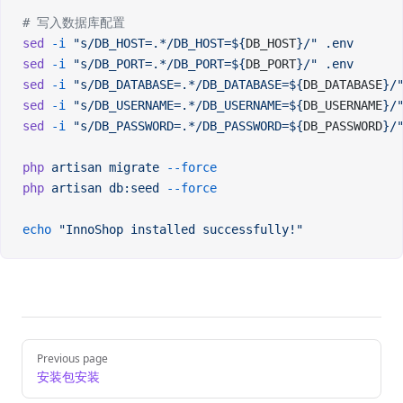
# 写入数据库配置
sed
 -i
 "s/DB_HOST=.*/DB_HOST=${
DB_HOST
}/"
 .env
sed
 -i
 "s/DB_PORT=.*/DB_PORT=${
DB_PORT
}/"
 .env
sed
 -i
 "s/DB_DATABASE=.*/DB_DATABASE=${
DB_DATABASE
}/
sed
 -i
 "s/DB_USERNAME=.*/DB_USERNAME=${
DB_USERNAME
}/
sed
 -i
 "s/DB_PASSWORD=.*/DB_PASSWORD=${
DB_PASSWORD
}/
php
 artisan
 migrate
 --force
php
 artisan
 db:seed
 --force
echo
 "InnoShop installed successfully!"
Pager
Previous page
安装包安装